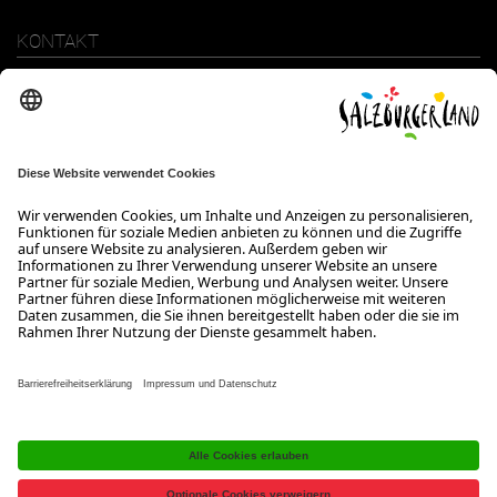
KONTAKT
SalzburgerLand Tourismus GmbH
Wiener Bundesstraße 23
5300 Hallwang
+43 662 6688 0
info@salzburgerland.com
ÖFFNUNGSZEITEN
Wir freuen uns auf Ihre Anfrage!
Gerne stehen wir Ihnen von Montag bis Donnerstag von 08:00 bis
17:30 Uhr und am Freitag von 08:00 bis 17:00 Uhr zur Verfügung.
Kontakt
Impressum
Datenschutzerklärung
Barrierefreiheitserklärung B2B
Jobs