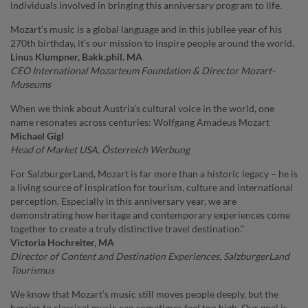
individuals involved in bringing this anniversary program to life.
Mozart’s music is a global language and in this jubilee year of his
270th birthday, it’s our mission to inspire people around the world.
Linus Klumpner, Bakk.phil. MA
CEO International Mozarteum Foundation & Director Mozart-
Museums
When we think about Austria’s cultural voice in the world, one
name resonates across centuries: Wolfgang Amadeus Mozart
Michael Gigl
Head of Market USA, Österreich Werbung
For SalzburgerLand, Mozart is far more than a historic legacy – he is
a living source of inspiration for tourism, culture and international
perception. Especially in this anniversary year, we are
demonstrating how heritage and contemporary experiences come
together to create a truly distinctive travel destination.”
Victoria Hochreiter, MA
Director of Content and Destination Experiences, SalzburgerLand
Tourismus
We know that Mozart’s music still moves people deeply, but the
barrier to classical music can sometimes feel too high. Our goal is