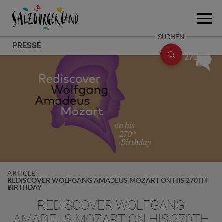
Accesskey
Accesskey
Accesskey
Zum Inhalt
Zum Seitenanfang
Zum Fuß-Bereich
[0]
[2]
[1]
Menü
öffne
SUCHE
SUCHEN
PRESSE
ÖFFNEN
ARTICLE
REDISCOVER WOLFGANG AMADEUS MOZART ON HIS 270TH
BIRTHDAY
REDISCOVER WOLFGANG
AMADEUS MOZART ON HIS 270TH