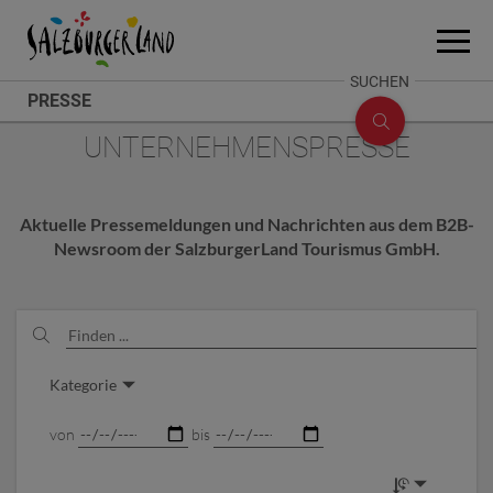
Accesskey
Accesskey
Accesskey
Zum Inhalt
Zum Seitenanfang
Zum Fuß-Bereich
[0]
[2]
[1]
Menü
öffne
SUCHE
SUCHEN
PRESSE
ÖFFNEN
PRESSE
UNTERNEHMENSPRESSE
UNTERNEHMENSPRESSE
Aktuelle Pressemeldungen und Nachrichten aus dem B2B-
Newsroom der SalzburgerLand Tourismus GmbH.
Hinweis:
Drücken
Kategorie
Sie
Enter,
von
bis
um
die