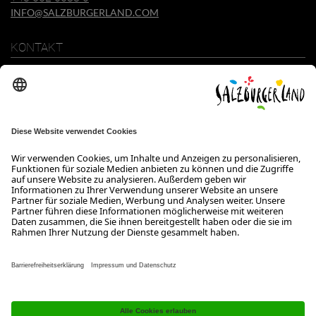
INFO@SALZBURGERLAND.COM
KONTAKT
SalzburgerLand Tourismus GmbH
Wiener Bundesstraße 23
5300 Hallwang
+43 662 6688 0
info@salzburgerland.com
ÖFFNUNGSZEITEN
Wir freuen uns auf Ihre Anfrage!
Gerne stehen wir Ihnen von Montag bis Donnerstag von 08:00 bis
17:30 Uhr und am Freitag von 08:00 bis 17:00 Uhr zur Verfügung.
Kontakt
Impressum
Datenschutzerklärung