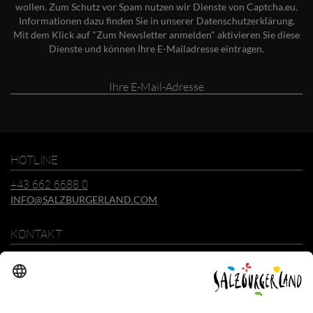
wollen. Zum Schutz vor Spam nutzen wir Dienste von Captcha.eu.
Informationen dazu finden Sie in unserer
Datenschutzerklärung
.
Mit dem Klick auf "Zum Newsletter anmelden" aktivieren Sie diese
Dienste und können Ihre E-Mailadresse eintragen.
Ihre
E-
Mail-
Adresse
HOTLINE
+43 662 6688 0
INFO@SALZBURGERLAND.COM
KONTAKT
SalzburgerLand Tourismus GmbH
Wiener Bundesstraße 23
5300 Hallwang