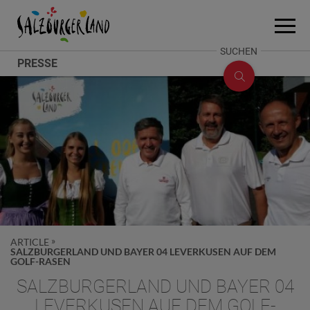
Accesskey
Accesskey
Accesskey
Zum Inhalt
Zum Seitenanfang
Zum Fuß-Bereich
[0]
[2]
[1]
Menü
öffne
SUCHE
SUCHEN
PRESSE
ÖFFNEN
ARTICLE
SALZBURGERLAND UND BAYER 04 LEVERKUSEN AUF DEM
GOLF-RASEN
SALZBURGERLAND UND BAYER 04
LEVERKUSEN AUF DEM GOLF-