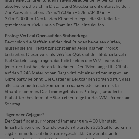
absolvieren, die sich in Distanz und Streckenprofil unterscheiden.
Zur Auswahl stehen: 25km/1900hm – 57km/3400hm –
37km/2000hm. Den letzten Kilometer legen die Staffelläufer
gemeinsam zurück, um als Team ins Ziel einzulaufen.
Prolog: Vertical Open auf den Stubnerkogel
Bevor sich die Staffeln auf den drei Runden beweisen dürfen,
müssen sie am Freitag zunächst einen gemeinsamen Prolog
bestreiten. Dieser wird als
Vertical Open
auf den Stubnerkogel in
Bad Gastein ausgetragen, das heißt neben den WM-Teams darf
jeder, der Lust hat, daran teilnehmen. Der 19km lange Hill Climb
auf den 2.246 Meter hohen Berg wird mit einer stimmungsvollen
Gipfelparty belohnt. Die Gasteiner Bergbahnen sorgen dafür, dass
alle Läufer auch nach Sonnenuntergang wieder sicher ins Tal
hinunterkommen. Das Teamergebnis des Prologs (kumulierte
Platzziffer) bestimmt die Startreihenfolge für das WM-Rennen am
Sonntag.
Jäger oder Gejagter?
Der Start findet zur Morgendämmerung um 4:00 Uhr statt.
Innerhalb von einer Stunde werden die ersten 333 Staffelläufer im
Jagdrennmodus auf die Strecke geschickt. Die Zeitabstände