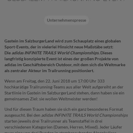
Unternehmenspresse
Gastein im SalzburgerLand wird zum Schauplatz eines globalen
Sport-Events, der in vielerlei Hinsicht neue Maßstäbe setzt:
Die
adidas INFINITE TRAILS World Championships.
Dieses
langfristig konzipierte Event ist eines der großen Projekte von
adidas im Geschäftsbereich Outdoor, mit dem sich die Weltmarke
als zentraler Akteur im Trailrunning positioniert.
Wenn am Freitag, den 22. Juni 2018 um 17:00 Uhr 333
hochkarätige Trailrunning-Teams aus aller Welt aufgereiht an der
Startlinie in Gastein im SalzburgerLand stehen, dann haben sie ein
gemeinsames Ziel: sie wollen Weltmeister werden!
Und für diesen Traum haben sie sich ein ganz besonderes Format
ausgesucht. Bei den
adidas INFINITE TRAILS World Championships
starten jeweils drei Trailrunner als Teamstaffel in drei
verschiedenen Kategorien (Damen, Herren, Mixed). Jeder Läufer
muss eine von drei Runden in atemberaubender Alpenkulisse