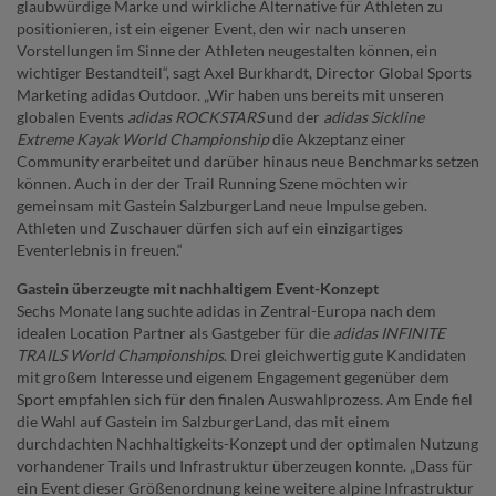
glaubwürdige Marke und wirkliche Alternative für Athleten zu
positionieren, ist ein eigener Event, den wir nach unseren
Vorstellungen im Sinne der Athleten neugestalten können, ein
wichtiger Bestandteil“, sagt Axel Burkhardt, Director Global Sports
Marketing adidas Outdoor. „Wir haben uns bereits mit unseren
globalen Events
adidas ROCKSTARS
und der
adidas Sickline
Extreme Kayak World Championship
die Akzeptanz einer
Community erarbeitet und darüber hinaus neue Benchmarks setzen
können. Auch in der der Trail Running Szene möchten wir
gemeinsam mit Gastein SalzburgerLand neue Impulse geben.
Athleten und Zuschauer dürfen sich auf ein einzigartiges
Eventerlebnis in freuen.“
Gastein überzeugte mit nachhaltigem Event-Konzept
Sechs Monate lang suchte adidas in Zentral-Europa nach dem
idealen Location Partner als Gastgeber für die
adidas INFINITE
TRAILS World Championships
. Drei gleichwertig gute Kandidaten
mit großem Interesse und eigenem Engagement gegenüber dem
Sport empfahlen sich für den finalen Auswahlprozess. Am Ende fiel
die Wahl auf Gastein im SalzburgerLand, das mit einem
durchdachten Nachhaltigkeits-Konzept und der optimalen Nutzung
vorhandener Trails und Infrastruktur überzeugen konnte. „Dass für
ein Event dieser Größenordnung keine weitere alpine Infrastruktur