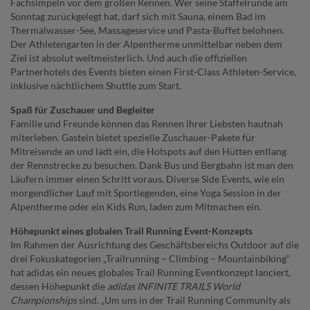
Fachsimpeln vor dem großen Rennen. Wer seine Staffelrunde am
Sonntag zurückgelegt hat, darf sich mit Sauna, einem Bad im
Thermalwasser-See, Massageservice und Pasta-Buffet belohnen.
Der Athletengarten in der Alpentherme unmittelbar neben dem
Ziel ist absolut weltmeisterlich. Und auch die offiziellen
Partnerhotels des Events bieten einen First-Class Athleten-Service,
inklusive nächtlichem Shuttle zum Start.
Spaß für Zuschauer und Begleiter
Familie und Freunde können das Rennen ihrer Liebsten hautnah
miterleben. Gastein bietet spezielle Zuschauer-Pakete für
Mitreisende an und lädt ein, die Hotspots auf den Hütten entlang
der Rennstrecke zu besuchen. Dank Bus und Bergbahn ist man den
Läufern immer einen Schritt voraus. Diverse Side Events, wie ein
morgendlicher Lauf mit Sportlegenden, eine Yoga Session in der
Alpentherme oder ein Kids Run, laden zum Mitmachen ein.
Höhepunkt eines globalen Trail Running Event-Konzepts
Im Rahmen der Ausrichtung des Geschäftsbereichs Outdoor auf die
drei Fokuskategorien „Trailrunning – Climbing – Mountainbiking“
hat adidas ein neues globales Trail Running Eventkonzept lanciert,
dessen Höhepunkt die
adidas INFINITE TRAILS World
Championships
sind. „Um uns in der Trail Running Community als