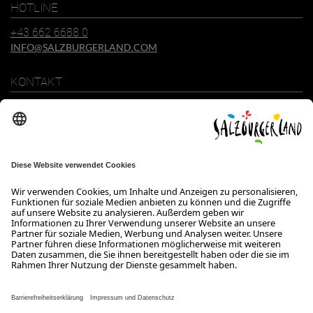
HOTLINE
+43 662 6688 0
INFO@SALZBURGERLAND.COM
KONTAKT
SalzburgerLand Tourismus GmbH
Wiener Bundesstraße 23
5300 Hallwang
+43 662 6688 0
info@salzburgerland.com
ÖFFNUNGSZEITEN
Wir freuen uns auf Ihre Anfrage!
Gerne stehen wir Ihnen von Montag bis Donnerstag von 08:00 bis
17:30 Uhr und am Freitag von 08:00 bis 17:00 Uhr zur Verfügung.
Kontakt