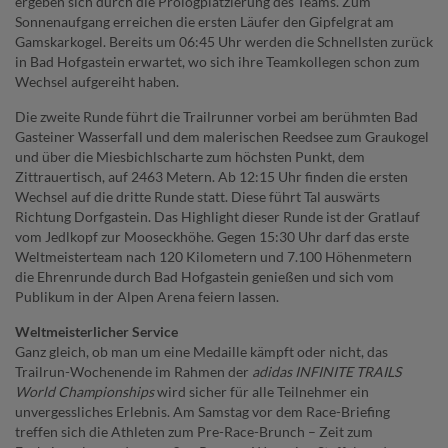
ergeben sich durch die Prologplatzierung des Teams. Zum
Sonnenaufgang erreichen die ersten Läufer den Gipfelgrat am
Gamskarkogel. Bereits um 06:45 Uhr werden die Schnellsten zurück
in Bad Hofgastein erwartet, wo sich ihre Teamkollegen schon zum
Wechsel aufgereiht haben.
Die zweite Runde führt die Trailrunner vorbei am berühmten Bad
Gasteiner Wasserfall und dem malerischen Reedsee zum Graukogel
und über die Miesbichlscharte zum höchsten Punkt, dem
Zittrauertisch, auf 2463 Metern. Ab 12:15 Uhr finden die ersten
Wechsel auf die dritte Runde statt. Diese führt Tal auswärts
Richtung Dorfgastein. Das Highlight dieser Runde ist der Gratlauf
vom Jedlkopf zur Mooseckhöhe. Gegen 15:30 Uhr darf das erste
Weltmeisterteam nach 120 Kilometern und 7.100 Höhenmetern
die Ehrenrunde durch Bad Hofgastein genießen und sich vom
Publikum in der Alpen Arena feiern lassen.
Weltmeisterlicher Service
Ganz gleich, ob man um eine Medaille kämpft oder nicht, das
Trailrun-Wochenende im Rahmen der
adidas INFINITE TRAILS
World Championships
wird sicher für alle Teilnehmer ein
unvergessliches Erlebnis. Am Samstag vor dem Race-Briefing
treffen sich die Athleten zum Pre-Race-Brunch – Zeit zum