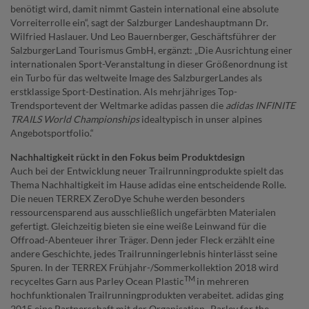
benötigt wird, damit nimmt Gastein international eine absolute
Vorreiterrolle ein“, sagt der Salzburger Landeshauptmann Dr.
Wilfried Haslauer. Und Leo Bauernberger, Geschäftsführer der
SalzburgerLand Tourismus GmbH, ergänzt: „Die Ausrichtung einer
internationalen Sport-Veranstaltung in dieser Größenordnung ist
ein Turbo für das weltweite Image des SalzburgerLandes als
erstklassige Sport-Destination. Als mehrjähriges Top-
Trendsportevent der Weltmarke adidas passen die
adidas INFINITE
TRAILS World Championships
idealtypisch in unser alpines
Angebotsportfolio.“
Nachhaltigkeit rückt in den Fokus beim Produktdesign
Auch bei der Entwicklung neuer Trailrunningprodukte spielt das
Thema Nachhaltigkeit im Hause adidas eine entscheidende Rolle.
Die neuen TERREX ZeroDye Schuhe werden besonders
ressourcensparend aus ausschließlich ungefärbten Materialen
gefertigt. Gleichzeitig bieten sie eine weiße Leinwand für die
Offroad-Abenteuer ihrer Träger. Denn jeder Fleck erzählt eine
andere Geschichte, jedes Trailrunningerlebnis hinterlässt seine
Spuren. In der TERREX Frühjahr-/Sommerkollektion 2018 wird
TM
recyceltes Garn aus Parley Ocean Plastic
in mehreren
hochfunktionalen Trailrunningprodukten verabeitet. adidas ging
2015 eine Partnerschaft mit der Organisation „Parley for the