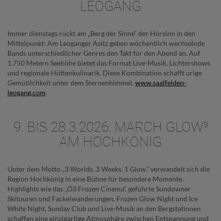
LEOGANG
Immer dienstags rückt am „Berg der Sinne“ der Hörsinn in den
Mittelpunkt: Am Leoganger Asitz geben wöchentlich wechselnde
Bands unterschiedlicher Genres den Takt für den Abend an. Auf
1.750 Metern Seehöhe bietet das Format Live-Musik, Lichtershows
und regionale Hüttenkulinarik. Diese Kombination schafft urige
Gemütlichkeit unter dem Sternenhimmel.
www.saalfelden-
leogang.com
9. BIS 28.3.2026: MARCH GLOW³
AM HOCHKÖNIG
Unter dem Motto „3 Worlds. 3 Weeks. 1 Glow.“ verwandelt sich die
Region Hochkönig in eine Bühne für besondere Momente.
Highlights wie das „Ö3 Frozen Cinema“, geführte Sundowner
Skitouren und Fackelwanderungen, Frozen Glow Night und Ice
White Night, Sunday Club und Live-Musik an den Bergstationen
schaffen eine einzigartige Atmosphäre zwischen Entspannung und