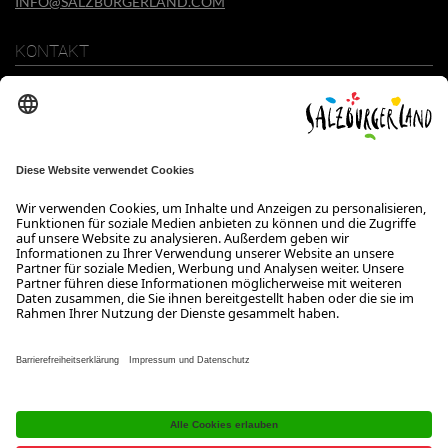
INFO@SALZBURGERLAND.COM
KONTAKT
SalzburgerLand Tourismus GmbH
Wiener Bundesstraße 23
5300 Hallwang
+43 662 6688 0
info@salzburgerland.com
ÖFFNUNGSZEITEN
Wir freuen uns auf Ihre Anfrage!
Gerne stehen wir Ihnen von Montag bis Donnerstag von 08:00 bis
17:30 Uhr und am Freitag von 08:00 bis 17:00 Uhr zur Verfügung.
Kontakt
Impressum
Datenschutzerklärung
Barrierefreiheitserklärung B2B