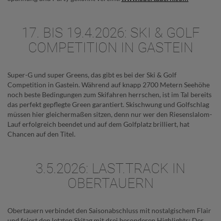
17. BIS 19.4.2026: SKI & GOLF
COMPETITION IN GASTEIN
Super-G und super Greens, das gibt es bei der Ski & Golf
Competition in Gastein. Während auf knapp 2700 Metern Seehöhe
noch beste Bedingungen zum Skifahren herrschen, ist im Tal bereits
das perfekt gepflegte Green garantiert. Skischwung und Golfschlag
müssen hier gleichermaßen sitzen, denn nur wer den Riesenslalom-
Lauf erfolgreich beendet und auf dem Golfplatz brilliert, hat
Chancen auf den Titel.
3.5.2026: LAST.TRACK IN
OBERTAUERN
Obertauern verbindet den Saisonabschluss mit nostalgischem Flair
und feiert den letzten Skitag mit drei besonderen Highlights: Der