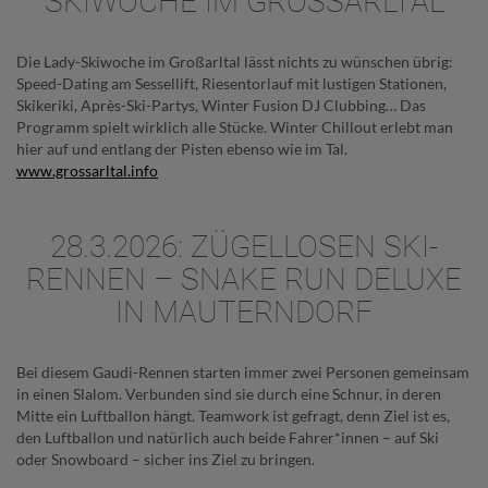
SKIWOCHE IM GROSSARLTAL
Die Lady-Skiwoche im Großarltal lässt nichts zu wünschen übrig:
Speed-Dating am Sessellift, Riesentorlauf mit lustigen Stationen,
Skikeriki, Après-Ski-Partys, Winter Fusion DJ Clubbing… Das
Programm spielt wirklich alle Stücke. Winter Chillout erlebt man
hier auf und entlang der Pisten ebenso wie im Tal.
www.grossarltal.info
28.3.2026: ZÜGELLOSEN SKI-
RENNEN – SNAKE RUN DELUXE
IN MAUTERNDORF
Bei diesem Gaudi-Rennen starten immer zwei Personen gemeinsam
in einen Slalom. Verbunden sind sie durch eine Schnur, in deren
Mitte ein Luftballon hängt. Teamwork ist gefragt, denn Ziel ist es,
den Luftballon und natürlich auch beide Fahrer*innen – auf Ski
oder Snowboard – sicher ins Ziel zu bringen.