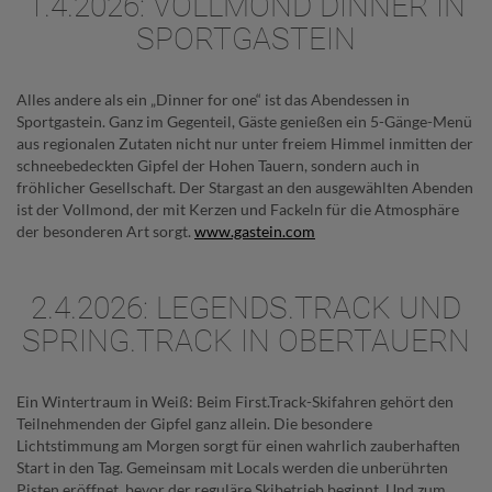
1.4.2026: VOLLMOND DINNER IN
SPORTGASTEIN
Alles andere als ein „Dinner for one“ ist das Abendessen in
Sportgastein. Ganz im Gegenteil, Gäste genießen ein 5-Gänge-Menü
aus regionalen Zutaten nicht nur unter freiem Himmel inmitten der
schneebedeckten Gipfel der Hohen Tauern, sondern auch in
fröhlicher Gesellschaft. Der Stargast an den ausgewählten Abenden
ist der Vollmond, der mit Kerzen und Fackeln für die Atmosphäre
der besonderen Art sorgt.
www.gastein.com
2.4.2026: LEGENDS.TRACK UND
SPRING.TRACK IN OBERTAUERN
Ein Wintertraum in Weiß: Beim First.Track-Skifahren gehört den
Teilnehmenden der Gipfel ganz allein. Die besondere
Lichtstimmung am Morgen sorgt für einen wahrlich zauberhaften
Start in den Tag. Gemeinsam mit Locals werden die unberührten
Pisten eröffnet, bevor der reguläre Skibetrieb beginnt. Und zum