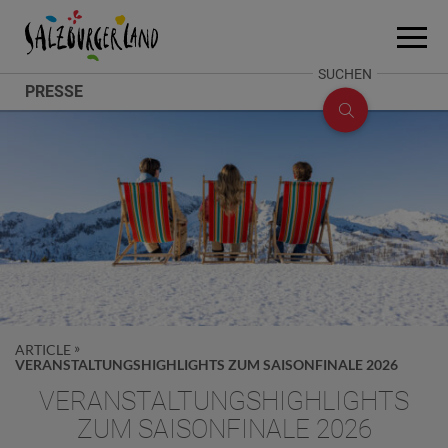
Accesskey
Accesskey
Accesskey
Zum Inhalt
Zum Seitenanfang
Zum Fuß-Bereich
[0]
[2]
[1]
Menü
öffne
SUCHE
SUCHEN
PRESSE
ÖFFNEN
ARTICLE
VERANSTALTUNGSHIGHLIGHTS ZUM SAISONFINALE 2026
VERANSTALTUNGSHIGHLIGHTS
ZUM SAISONFINALE 2026