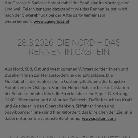
Am Grosseck-Speiereck steht dabei der Spaß klar im Vordergrund.
Und weil Feiern genauso dazugehört wie das Rennen selbst, wird
nach der Siegerehrung bei der Afterparty gemeinsam
weitergefeiert.
www.zuegellos.net
28.3.2026: DIE NORD – DAS
RENNEN IN GASTEIN
Aus Nord, Süd, Ost und West kommen Wintersportler*innen und
Zuseher*innen zur Herausforderung der Extraklasse. Die
Nordabfahrt der Schlossalm in Gastein gilt als eine der längsten
Abfahrten der Ostalpen. Von der Hohen Scharte bis zur Talstation
der Schlossalmbahn führt die Strecke über eine Super-G-Setzung,
1440 Höhenmeter und 6 Minuten Fahrtzeit. Dafür braucht es Kraft
und Ausdauer in den Oberschenkeln. Skifahrer*innen und
Snowboarder*innen sind hier gefordert, das Erreichen der Ziellinie
dabei mitunter die schönste Belohnung.
www.gastein.com