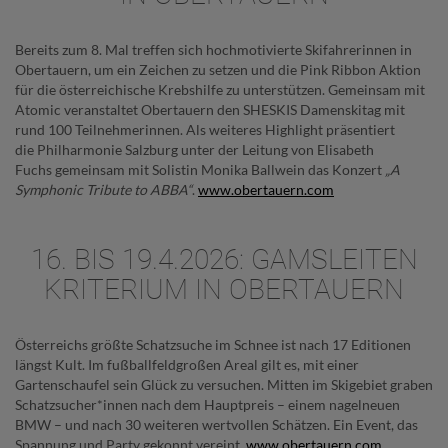
Bereits zum 8. Mal treffen sich hochmotivierte Skifahrerinnen in
Obertauern, um ein Zeichen zu setzen und die Pink Ribbon Aktion
für die österreichische Krebshilfe zu unterstützen. Gemeinsam mit
Atomic veranstaltet Obertauern den SHESKIS Damenskitag mit
rund 100 Teilnehmerinnen. Als weiteres Highlight präsentiert
die Philharmonie Salzburg unter der Leitung von Elisabeth
Fuchs gemeinsam mit Solistin Monika Ballwein das Konzert
„A
Symphonic Tribute to ABBA“
.
www.obertauern.com
16. BIS 19.4.2026: GAMSLEITEN
KRITERIUM IN OBERTAUERN
Österreichs größte Schatzsuche im Schnee ist nach 17 Editionen
längst Kult. Im fußballfeldgroßen Areal gilt es, mit einer
Gartenschaufel sein Glück zu versuchen. Mitten im Skigebiet graben
Schatzsucher*innen nach dem Hauptpreis – einem nagelneuen
BMW – und nach 30 weiteren wertvollen Schätzen. Ein Event, das
Spannung und Party gekonnt vereint.
www.obertauern.com