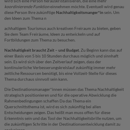
wird sich eine Person herauskristallisieren, die eine mehr
koordinierende Funktion
einnehmen möchte. Eventuell wird genau
diese Person Ihre zukünftige
Nachhaltigkeitsmanger*in
sein. Um
den Ideen zum Thema n
achhaltigem Tourismus auch kreativen Freiraum zu bieten, geben
Sie dem Team Freiräume, Ideen zu entwickeln und auf
Fortbildungen zum Thema zu besuchen.
Nachhaltigkeit braucht Zeit – und Budget
. Zu Beginn kann das auf
einer Basis von 5 bis 10 Stunden durchaus möglich und sinnhaft
sein. Es wird sich über den Zeitverlauf zeigen, dass der
kontinuierliche Verbesserungskreislauf zukünftig immer mehr
zeitliche Ressourcen benötigt, bis eine Vollzeit-Stelle für dieses
Thema durchaus sinnvoll sein kann.
Die Destinationsmanager*innen müssen das Thema Nachhaltigkeit
strategisch positionieren und für die operative Abwicklung die
Rahmenbedingungen schaffen Da das Thema ein
Querschnittsthema ist, wird es sich zukünftig bei allen
Entscheidungen zeigen. Das heißt man muss offen für diese
Erkenntnis sein und das Tool der Nachhaltigkeitsbrille nutzen, um
die zukünftigen Schritte in der Destinationsentwicklung damit zu
analysieren.