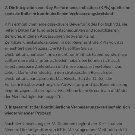
2. Die Integration von Key Performance Indicators (KPIs) spielt eine
zentrale Rolle im kontinuierlichen Verbesserungskreislauf:
KPIs ermöglichen eine objektivere Bewertung des Fortschritts, sie
liefern Daten für fundierte Entscheidungen und identifizieren
Bereiche, in denen Anpassungen notwendig sind.
Zertifizierungskataloge geben in der Regel zentrale KPIs vor, das
erleichtert den Prozess. Die KPI’s sollten Sie als
Destinationsmanager*innen nicht nur im Blick haben, sondern Sie
sollten diese aktiv mitentschieden haben. Sie können sich auch
selbst messbare Ziele setzen und diese engagiert verfolgen. Das
gehört klar und eindeutig in den strategischen Bereich des
Destinationsmanagements. Das Beschaffen der Daten, die
Fortschrittsüberwachung, die Auswertung und das Benchmarking
liegt hingegen auf der operativen Ebene beim Greenteam und/oder
der Nachhaltigkeitsmanager*in.
3. Insgesamt ist der kontinuierliche Verbesserungskreislauf ein sich
wiederholender Prozess:
Nach der Umsetzung der Maßnahmen beginnt der Kreislauf von
Neuem. Die Integration von KPIs, Messungen und Methoden stellt