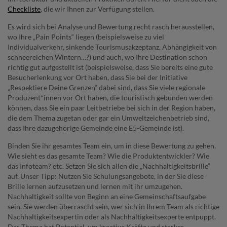
Checkliste
, die wir Ihnen zur Verfügung stellen.
Es wird sich bei Analyse und Bewertung recht rasch herausstellen,
wo Ihre „Pain Points“ liegen (beispielsweise zu viel
Individualverkehr, sinkende Tourismusakzeptanz, Abhängigkeit von
schneereichen Wintern…?) und auch, wo Ihre Destination schon
richtig gut aufgestellt ist (beispielsweise, dass Sie bereits eine gute
Besucherlenkung vor Ort haben, dass Sie bei der Initiative
„Respektiere Deine Grenzen“ dabei sind, dass Sie viele regionale
Produzent*innen vor Ort haben, die touristisch gebunden werden
können, dass Sie ein paar Leitbetriebe bei sich in der Region haben,
die dem Thema zugetan oder gar ein Umweltzeichenbetrieb sind,
dass Ihre dazugehörige Gemeinde eine E5-Gemeinde ist).
Binden Sie ihr gesamtes Team ein, um in diese Bewertung zu gehen.
Wie sieht es das gesamte Team? Wie die Produktentwickler? Wie
das Infoteam? etc. Setzen Sie sich allen die „Nachhaltigkeitsbrille“
auf. Unser Tipp: Nutzen Sie Schulungsangebote, in der Sie diese
Brille lernen aufzusetzen und lernen mit ihr umzugehen.
Nachhaltigkeit sollte von Beginn an eine Gemeinschaftsaufgabe
sein. Sie werden überrascht sein, wer sich in Ihrem Team als richtige
Nachhaltigkeitsexpertin oder als Nachhaltigkeitsexperte entpuppt.
Das Thema hat Potential, um kreative Kräfte und starkes