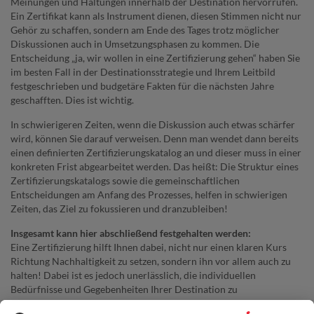
Meinungen und Haltungen innerhalb der Destination hervorrufen.
Ein Zertifikat kann als Instrument dienen, diesen Stimmen nicht nur
Gehör zu schaffen, sondern am Ende des Tages trotz möglicher
Diskussionen auch in Umsetzungsphasen zu kommen. Die
Entscheidung „ja, wir wollen in eine Zertifizierung gehen“ haben Sie
im besten Fall in der Destinationsstrategie und Ihrem Leitbild
festgeschrieben und budgetäre Fakten für die nächsten Jahre
geschafften. Dies ist wichtig.
In schwierigeren Zeiten, wenn die Diskussion auch etwas schärfer
wird, können Sie darauf verweisen. Denn man wendet dann bereits
einen definierten Zertifizierungskatalog an und dieser muss in einer
konkreten Frist abgearbeitet werden. Das heißt: Die Struktur eines
Zertifizierungskatalogs sowie die gemeinschaftlichen
Entscheidungen am Anfang des Prozesses, helfen in schwierigen
Zeiten, das Ziel zu fokussieren und dranzubleiben!
Insgesamt kann hier abschließend festgehalten werden:
Eine Zertifizierung hilft Ihnen dabei, nicht nur einen klaren Kurs
Richtung Nachhaltigkeit zu setzen, sondern ihn vor allem auch zu
halten! Dabei ist es jedoch unerlässlich, die individuellen
Bedürfnisse und Gegebenheiten Ihrer Destination zu
berücksichtigen und sicherzustellen, dass eine Zertifizierung in