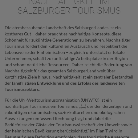
NACHHALTIGKEIT IM
SALZBURGER TOURISMUS
Die atemberaubende Landschaft des SalzburgerLandes ist ein
kostbares Gut – daher braucht es nachhaltige Konzepte, diese
Schönheit für zukünftige Generationen zu bewahren. Nachhaltiger
Tourismus fördert den kulturellen Austausch und respektiert die
Lebensweise der Einheimischen – zugleich unterstützt er lokale
Unternehmen, schafft zukunftsfähige Arbeitsplätze in der Region
und schont natürliche Ressourcen. Daher reicht die Bedeutung von
Nachhaltigkeit für das gesamten SalzburgerLand weit über
kurzfristige Ziele hinaus. Nachhaltigkeit ist ein zentraler Bestandteil
der
langfristigen Entwicklung und des Erfolgs des landesweiten
Tourismussektors
.
Für die UN-Welttourismusorganisation (UNWTO) ist ein
nachhaltiger Tourismus ein Tourismus, „(…) der den derzeitigen und
zukünftigen ökonomischen, sozio-kulturellen und ökologischen
Auswirkungen umfassend Rechnung trägt und dabei die
Bedürfnisse der Gäste, der Tourismuswirtschaft, der Umwelt sowie
der heimischen Bevölkerung berücksichtigt.“ Im Plan T wird in
Bezug auf diese Definition empfohlen, dass touristische Angebote