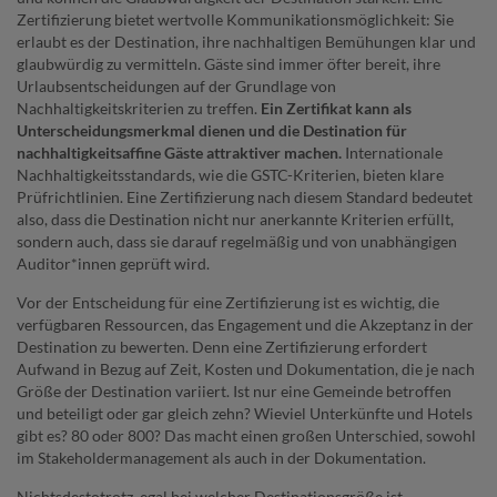
Zertifizierung bietet wertvolle Kommunikationsmöglichkeit: Sie
erlaubt es der Destination, ihre nachhaltigen Bemühungen klar und
glaubwürdig zu vermitteln. Gäste sind immer öfter bereit, ihre
Urlaubsentscheidungen auf der Grundlage von
Nachhaltigkeitskriterien zu treffen.
Ein Zertifikat kann als
Unterscheidungsmerkmal dienen und die Destination für
nachhaltigkeitsaffine Gäste attraktiver machen.
Internationale
Nachhaltigkeitsstandards, wie die GSTC-Kriterien, bieten klare
Prüfrichtlinien. Eine Zertifizierung nach diesem Standard bedeutet
also, dass die Destination nicht nur anerkannte Kriterien erfüllt,
sondern auch, dass sie darauf regelmäßig und von unabhängigen
Auditor*innen geprüft wird.
Vor der Entscheidung für eine Zertifizierung ist es wichtig, die
verfügbaren Ressourcen, das Engagement und die Akzeptanz in der
Destination zu bewerten. Denn eine Zertifizierung erfordert
Aufwand in Bezug auf Zeit, Kosten und Dokumentation, die je nach
Größe der Destination variiert. Ist nur eine Gemeinde betroffen
und beteiligt oder gar gleich zehn? Wieviel Unterkünfte und Hotels
gibt es? 80 oder 800? Das macht einen großen Unterschied, sowohl
im Stakeholdermanagement als auch in der Dokumentation.
Nichtsdestotrotz, egal bei welcher Destinationsgröße ist