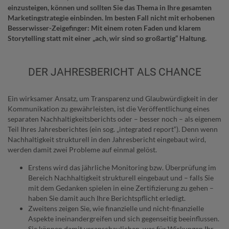
einzusteigen, können und sollten Sie das Thema in Ihre gesamten
Marketingstrategie einbinden. Im besten Fall nicht mit erhobenen
Besserwisser-Zeigefinger: Mit einem roten Faden und klarem
Storytelling statt mit einer „ach, wir sind so großartig“ Haltung.
DER JAHRESBERICHT ALS CHANCE
Ein wirksamer Ansatz, um Transparenz und Glaubwürdigkeit in der
Kommunikation zu gewährleisten, ist die Veröffentlichung eines
separaten Nachhaltigkeitsberichts oder – besser noch – als eigenem
Teil Ihres Jahresberichtes (ein sog. „integrated report“). Denn wenn
Nachhaltigkeit strukturell in den Jahresbericht eingebaut wird,
werden damit zwei Probleme auf einmal gelöst.
Erstens wird das jährliche Monitoring bzw. Überprüfung im
Bereich Nachhaltigkeit strukturell eingebaut und – falls Sie
mit dem Gedanken spielen in eine Zertifizierung zu gehen –
haben Sie damit auch Ihre Berichtspflicht erledigt.
Zweitens zeigen Sie, wie finanzielle und nicht-finanzielle
Aspekte ineinandergreifen und sich gegenseitig beeinflussen.
Sie können damit veranschaulichen, was für Wirkungen Ihr