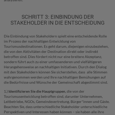
SCHRITT 3: EINBINDUNG DER
STAKEHOLDER IN DIE ENTSCHEIDUNG
Die Einbindung von Stakeholdern spielt eine entscheidende Rolle
im Prozess der nachhaltigen Entwicklung von
Tourismusdestinationen. Es geht darum, diejenigen einzubeziehen,
die von den Aktivitäten der Destination direkt oder indirekt
betroffen sind. Dies fördert nicht nur eine breitere Akzeptanz,
sondern führt auch zu einer umfassenderen und vielfältigeren
Herangehensweise an nachhaltigen Initiativen. Durch den Dialog
mit den Stakeholdern können Sie sicherstellen, dass alle Stimmen
wahrgenommen werden und Ihre nachhaltigen Bemühungen auf
die Bedürfnisse und Wünsche der Gemeinschaft abgestimmt sind.
1.)
Identifizieren Sie die Hauptgruppen
, die von der
Tourismusentwicklung betroffen sind, darunter Unternehmen,
Leitbetriebe, NGOs, Gemeindevertretung, Bürger*innen und Gäste.
Beachten Sie, dass unterschiedliche Stakeholder unterschiedliche
Perspektiven und Interessen haben können – sie haben alle ihre